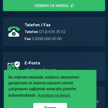
GÖNDER VE KAYDOL
Telefon / Fax
Telefon
(212) 635 35 52
Fax
0 (000) 000 00 00
E-Posta
info@ecmeltur.com
Bu internet sitesinde, kullanıcı deneyimini
geliştirmek ve internet sitesinin verimli
çalışmasını sağlamak amacıyla çerezler
Adres
kullanılmaktadır.
Ayrıntıları inceleyin
Kayabaşı Mah. Adnan Menderes Bulvarı. Kuzey
Yakası Ofisleri. A1 Blok K:2 D:17 Başakşehir /
Tamam